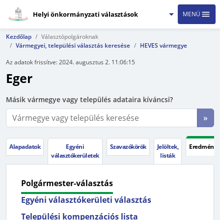
Helyi önkormányzati választások
MENÜ
Kezdőlap
Választópolgároknak
Vármegyei, települési választás keresése
HEVES vármegye
Az adatok frissítve:
2024. augusztus 2. 11:06:15
Eger
Másik vármegye vagy település adataira kíváncsi?
»
Alapadatok
Egyéni
Szavazókörök
Jelöltek,
Eredménye
választókerületek
listák
Polgármester-választás
Egyéni választókerületi választás
Települési kompenzációs lista