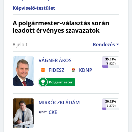
Képviselő-testület
A polgármester-választás során
leadott érvényes szavazatok
8
jelölt
Rendezés
35,51%
VÁGNER ÁKOS
(
8 527
)
FIDESZ
KDNP
Polgármester
26,52%
MIRKÓCZKI ÁDÁM
(
6 370
)
CKE