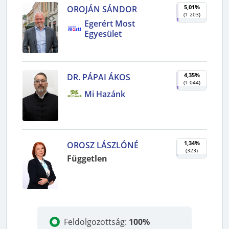
5,01%
OROJÁN SÁNDOR
(
1 203
)
Egerért Most
Egyesület
4,35%
DR. PÁPAI ÁKOS
(
1 044
)
Mi Hazánk
1,34%
OROSZ LÁSZLÓNÉ
(
323
)
Független
Feldolgozottság
:
100%