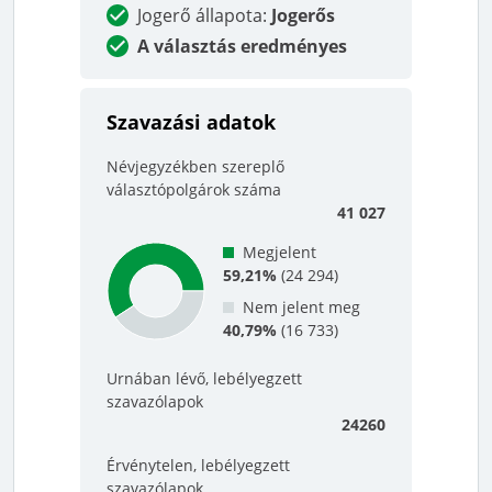
Jogerő állapota
:
Jogerős
A választás eredményes
Szavazási adatok
Névjegyzékben szereplő
választópolgárok száma
41 027
Megjelent
59,21%
(
24 294
)
Nem jelent meg
40,79%
(
16 733
)
Urnában lévő, lebélyegzett
szavazólapok
24260
Érvénytelen, lebélyegzett
szavazólapok