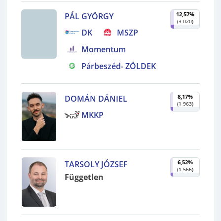
12,57%
PÁL GYÖRGY
(
3 020
)
DK
MSZP
Momentum
Párbeszéd- ZÖLDEK
8,17%
DOMÁN DÁNIEL
(
1 963
)
MKKP
6,52%
TARSOLY JÓZSEF
(
1 566
)
Független