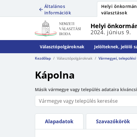
Általános
Helyi önkormán
információk
választások
Helyi önkormán
2024. június 9.
Választópolgároknak
Jelölteknek, jelölő 
Kezdőlap
Választópolgároknak
Vármegyei, települési
Kápolna
Másik vármegye vagy település adataira kíváncsi
Alapadatok
Szavazókörök