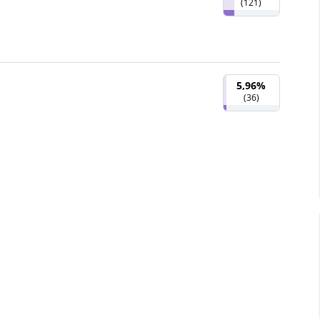
(
121
)
5,96%
(
36
)