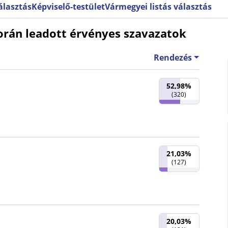
választás
Képviselő-testület
Vármegyei listás választás
orán leadott érvényes szavazatok
Rendezés
52,98%
(
320
)
21,03%
(
127
)
20,03%