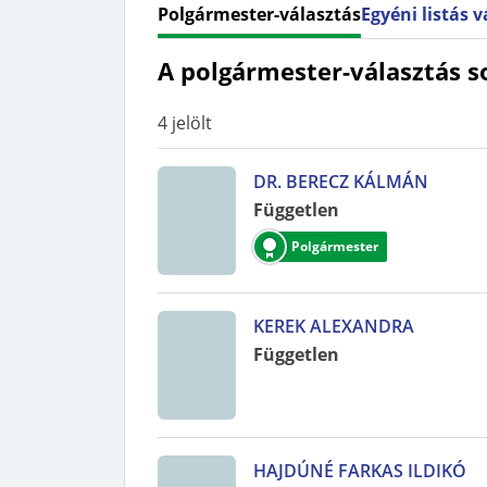
Polgármester-választás
Egyéni listás 
A polgármester-választás s
4
jelölt
DR. BERECZ KÁLMÁN
Független
Polgármester
KEREK ALEXANDRA
Független
HAJDÚNÉ FARKAS ILDIKÓ