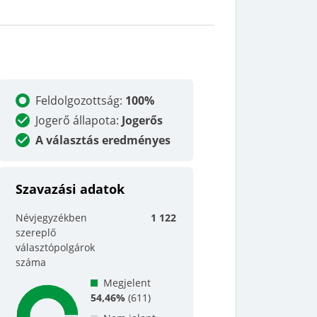
Feldolgozottság
:
100%
Jogerő állapota
:
Jogerős
A választás eredményes
Szavazási adatok
Névjegyzékben
1 122
szereplő
választópolgárok
száma
Megjelent
54,46%
(
611
)