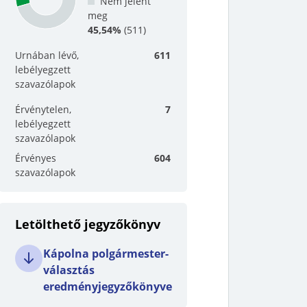
Nem jelent
meg
45,54%
(
511
)
Urnában lévő,
611
lebélyegzett
szavazólapok
Érvénytelen,
7
lebélyegzett
szavazólapok
Érvényes
604
szavazólapok
Letölthető jegyzőkönyv
Kápolna polgármester-
választás
eredményjegyzőkönyve