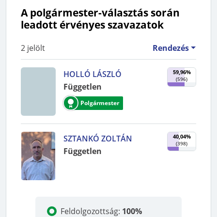
A polgármester-választás során
leadott érvényes szavazatok
2
jelölt
Rendezés
59,96%
HOLLÓ LÁSZLÓ
(
596
)
Független
Polgármester
40,04%
SZTANKÓ ZOLTÁN
(
398
)
Független
Feldolgozottság
:
100%