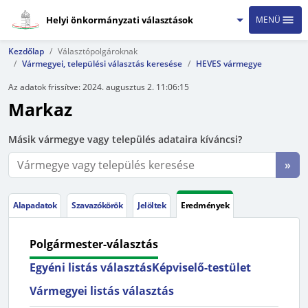
Helyi önkormányzati választások
MENÜ
Kezdőlap
Választópolgároknak
Vármegyei, települési választás keresése
HEVES vármegye
Az adatok frissítve:
2024. augusztus 2. 11:06:15
Markaz
Másik vármegye vagy település adataira kíváncsi?
»
Alapadatok
Szavazókörök
Jelöltek
Eredmények
Polgármester-választás
Egyéni listás választás
Képviselő-testület
Vármegyei listás választás