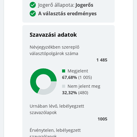
Jogerő állapota
:
Jogerős
A választás eredményes
Szavazási adatok
Névjegyzékben szereplő
választópolgárok száma
1 485
Megjelent
67,68%
(
1 005
)
Nem jelent meg
32,32%
(
480
)
Urnában lévő, lebélyegzett
szavazólapok
1005
Érvénytelen, lebélyegzett
szavazólapok