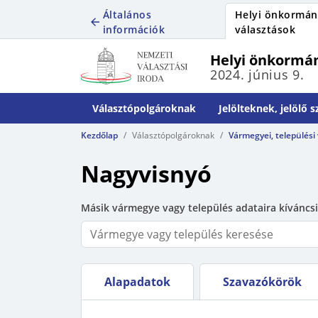
Általános
Helyi önkormán
információk
választások
Helyi önkormán
2024. június 9.
Választópolgároknak
Jelölteknek, jelölő 
Kezdőlap
Választópolgároknak
Vármegyei, települési
Nagyvisnyó
Másik vármegye vagy település adataira kíváncsi
Alapadatok
Szavazókörök