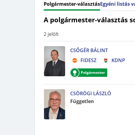
Polgármester-választás
Egyéni listás 
A polgármester-választás s
2
jelölt
CSŐGÉR BÁLINT
FIDESZ
KDNP
Polgármester
CSÖRÖGI LÁSZLÓ
Független