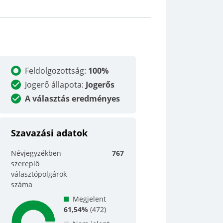
Feldolgozottság
:
100%
Jogerő állapota
:
Jogerős
A választás eredményes
Szavazási adatok
Névjegyzékben
767
szereplő
választópolgárok
száma
Megjelent
61,54%
(
472
)