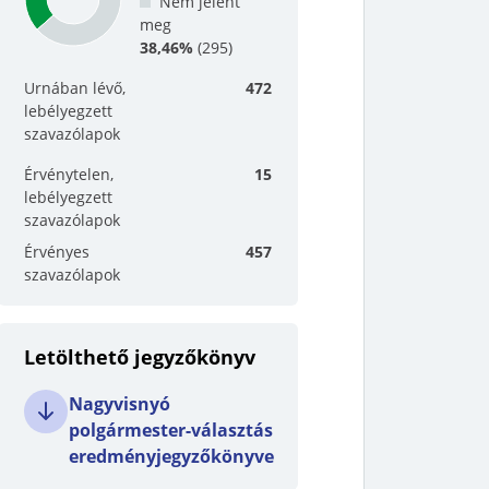
Nem jelent
meg
38,46%
(
295
)
Urnában lévő,
472
lebélyegzett
szavazólapok
Érvénytelen,
15
lebélyegzett
szavazólapok
Érvényes
457
szavazólapok
Letölthető jegyzőkönyv
Nagyvisnyó
polgármester-választás
eredményjegyzőkönyve