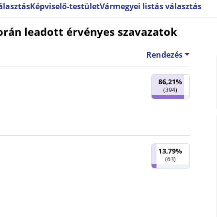
választás
Képviselő-testület
Vármegyei listás választás
orán leadott érvényes szavazatok
Rendezés
86,21%
(
394
)
13,79%
(
63
)