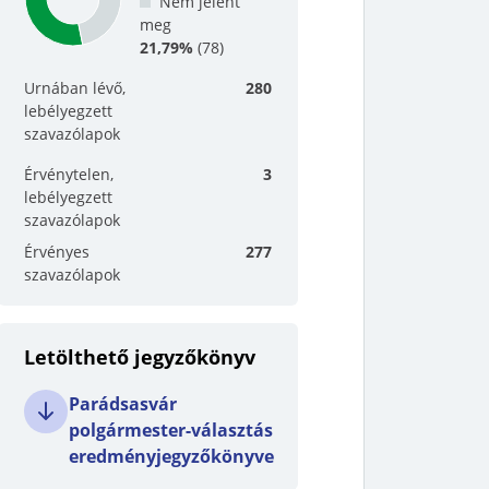
Nem jelent
meg
21,79%
(
78
)
Urnában lévő,
280
lebélyegzett
szavazólapok
Érvénytelen,
3
lebélyegzett
szavazólapok
Érvényes
277
szavazólapok
Letölthető jegyzőkönyv
Parádsasvár
polgármester-választás
eredményjegyzőkönyve