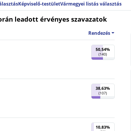
választás
Képviselő-testület
Vármegyei listás választás
orán leadott érvényes szavazatok
Rendezés
50,54%
(
140
)
38,63%
(
107
)
10,83%