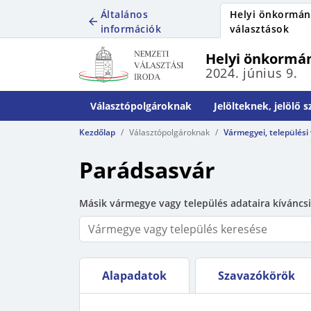
Általános
Helyi önkormán
információk
választások
Helyi önkormán
2024. június 9.
Választópolgároknak
Jelölteknek, jelölő 
Kezdőlap
Választópolgároknak
Vármegyei, települési
Parádsasvár
Másik vármegye vagy település adataira kíváncsi
Alapadatok
Szavazókörök