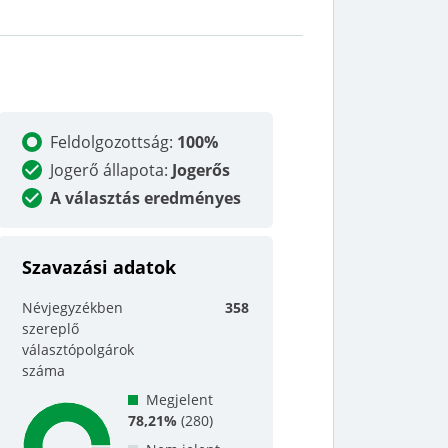
Feldolgozottság
:
100%
Jogerő állapota
:
Jogerős
A választás eredményes
Szavazási adatok
Névjegyzékben
358
szereplő
választópolgárok
száma
Megjelent
78,21%
(
280
)