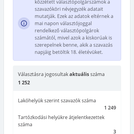
közzétett választópolgárszámok a
szavazóköri névjegyzék adatait
mutatják. Ezek az adatok eltérnek a
mai napon választójoggal
rendelkező választópolgárok
számától, mivel azok a kiskorúak is
szerepelnek benne, akik a szavazás
napjáig betöltik 18. életévüket.
Választásra jogosultak
aktuális
száma
1 252
Lakóhelyük szerint szavazók száma
1 249
Tartózkodási helyükre átjelentkezettek
száma
3