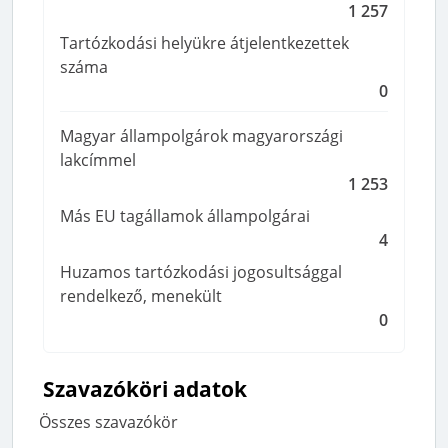
1 257
Tartózkodási helyükre átjelentkezettek
száma
0
Magyar állampolgárok magyarországi
lakcímmel
1 253
Más EU tagállamok állampolgárai
4
Huzamos tartózkodási jogosultsággal
rendelkező, menekült
0
Szavazóköri adatok
Összes szavazókör