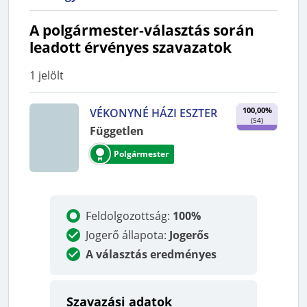
A polgármester-választás során
leadott érvényes szavazatok
1
jelölt
100,00%
VÉKONYNÉ HÁZI ESZTER
(
54
)
Független
Polgármester
Feldolgozottság
:
100%
Jogerő állapota
:
Jogerős
A választás eredményes
Szavazási adatok