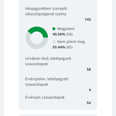
Névjegyzékben szereplő
választópolgárok száma
143
Megjelent
40,56%
(
58
)
Nem jelent meg
59,44%
(
85
)
Urnában lévő, lebélyegzett
szavazólapok
58
Érvénytelen, lebélyegzett
szavazólapok
4
Érvényes szavazólapok
54