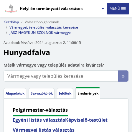
Helyi önkormányzati választások
MENÜ
Kezdőlap
Választópolgároknak
Vármegyei, települési választás keresése
JÁSZ-NAGYKUN-SZOLNOK vármegye
Az adatok frissítve:
2024. augusztus 2. 11:06:15
Hunyadfalva
Másik vármegye vagy település adataira kíváncsi?
»
Alapadatok
Szavazókörök
Jelöltek
Eredmények
Polgármester-választás
Egyéni listás választás
Képviselő-testület
Vármegyei listás választás