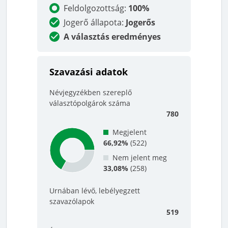
Feldolgozottság
:
100%
Jogerő állapota
:
Jogerős
A választás eredményes
Szavazási adatok
Névjegyzékben szereplő
választópolgárok száma
780
Megjelent
66,92%
(
522
)
Nem jelent meg
33,08%
(
258
)
Urnában lévő, lebélyegzett
szavazólapok
519