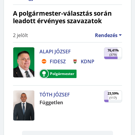
A polgármester-választás során
leadott érvényes szavazatok
2
jelölt
Rendezés
76,41%
ALAPI JÓZSEF
(
379
)
FIDESZ
KDNP
Polgármester
23,59%
TÓTH JÓZSEF
(
117
)
Független