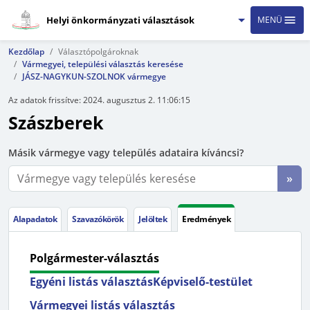
Helyi önkormányzati választások
MENÜ
Kezdőlap
Választópolgároknak
Vármegyei, települési választás keresése
JÁSZ-NAGYKUN-SZOLNOK vármegye
Az adatok frissítve:
2024. augusztus 2. 11:06:15
Szászberek
Másik vármegye vagy település adataira kíváncsi?
»
Alapadatok
Szavazókörök
Jelöltek
Eredmények
Polgármester-választás
Egyéni listás választás
Képviselő-testület
Vármegyei listás választás