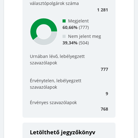
választópolgárok száma
1 281
Megjelent
60,66%
(
777
)
Nem jelent meg
39,34%
(
504
)
Urnában lévő, lebélyegzett
szavazólapok
777
Érvénytelen, lebélyegzett
szavazólapok
9
Érvényes szavazólapok
768
Letölthető jegyzőkönyv