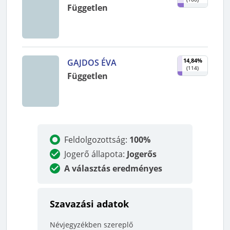
Független
14,84%
GAJDOS ÉVA
(
114
)
Független
Feldolgozottság
:
100%
Jogerő állapota
:
Jogerős
A választás eredményes
Szavazási adatok
Névjegyzékben szereplő