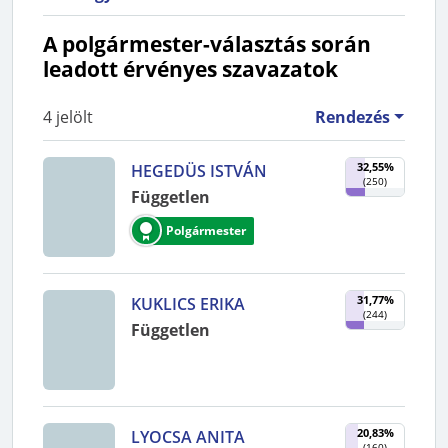
A polgármester-választás során
leadott érvényes szavazatok
4
jelölt
Rendezés
32,55%
HEGEDÜS ISTVÁN
(
250
)
Független
Polgármester
31,77%
KUKLICS ERIKA
(
244
)
Független
20,83%
LYOCSA ANITA
(
160
)