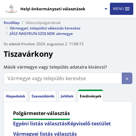
Helyi önkormányzati választások
MENÜ
Kezdőlap
Választópolgároknak
Vármegyei, települési választás keresése
JÁSZ-NAGYKUN-SZOLNOK vármegye
Az adatok frissítve:
2024. augusztus 2. 11:06:15
Tiszavárkony
Másik vármegye vagy település adataira kíváncsi?
»
Alapadatok
Szavazókörök
Jelöltek
Eredmények
Polgármester-választás
Egyéni listás választás
Képviselő-testület
Vármegyei listás választás