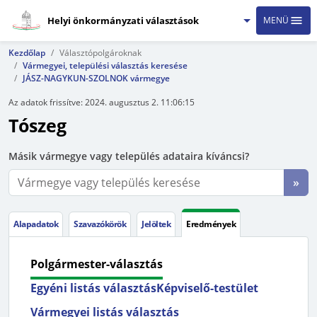
Helyi önkormányzati választások
MENÜ
Kezdőlap
Választópolgároknak
Vármegyei, települési választás keresése
JÁSZ-NAGYKUN-SZOLNOK vármegye
Az adatok frissítve:
2024. augusztus 2. 11:06:15
Tószeg
Másik vármegye vagy település adataira kíváncsi?
»
Alapadatok
Szavazókörök
Jelöltek
Eredmények
Polgármester-választás
Egyéni listás választás
Képviselő-testület
Vármegyei listás választás