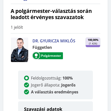
A polgármester-választás során
leadott érvényes szavazatok
1
jelölt
100,00%
DR. GYURICZA MIKLÓS
(
1 426
)
Független
Polgármester
Feldolgozottság
:
100%
Jogerő állapota
:
Jogerős
A választás eredményes
Szavazási adatok