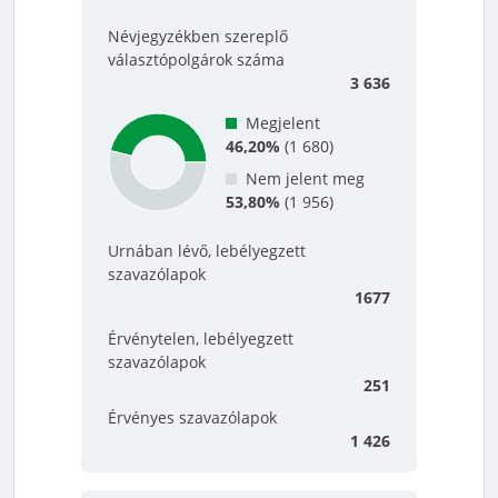
Névjegyzékben szereplő
választópolgárok száma
3 636
Megjelent
46,20%
(
1 680
)
Nem jelent meg
53,80%
(
1 956
)
Urnában lévő, lebélyegzett
szavazólapok
1677
Érvénytelen, lebélyegzett
szavazólapok
251
Érvényes szavazólapok
1 426