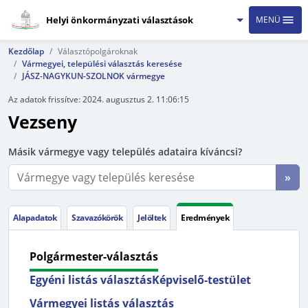
Helyi önkormányzati választások
MENÜ
Kezdőlap
Választópolgároknak
Vármegyei, települési választás keresése
JÁSZ-NAGYKUN-SZOLNOK vármegye
Az adatok frissítve:
2024. augusztus 2. 11:06:15
Vezseny
Másik vármegye vagy település adataira kíváncsi?
»
Alapadatok
Szavazókörök
Jelöltek
Eredmények
Polgármester-választás
Egyéni listás választás
Képviselő-testület
Vármegyei listás választás