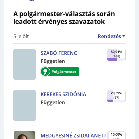
A polgármester-választás során
leadott érvényes szavazatok
5
jelölt
Rendezés
50,91%
SZABÓ FERENC
(
168
)
Független
Polgármester
29,39%
KEREKES SZIDÓNIA
(
97
)
Független
10,00%
MEDGYESINÉ ZSIDAI ANETT
(
33
)