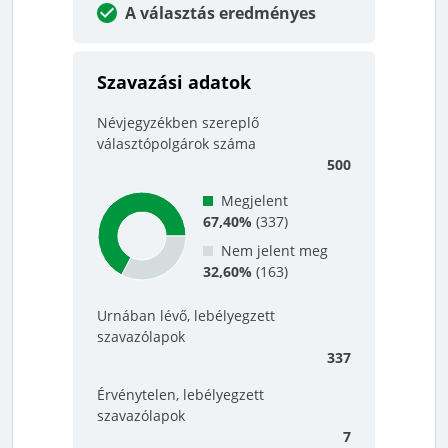
A választás eredményes
Szavazási adatok
Névjegyzékben szereplő
választópolgárok száma
500
Megjelent
67,40%
(
337
)
Nem jelent meg
32,60%
(
163
)
Urnában lévő, lebélyegzett
szavazólapok
337
Érvénytelen, lebélyegzett
szavazólapok
7