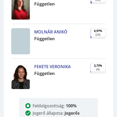
Független
6,97%
MOLNÁR ANIKÓ
(
23
)
Független
2,73%
FEKETE VERONIKA
(
9
)
Független
Feldolgozottság
:
100%
Jogerő állapota
:
Jogerős