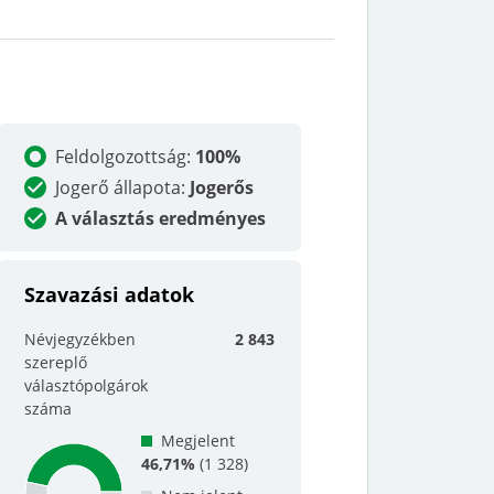
Feldolgozottság
:
100%
Jogerő állapota
:
Jogerős
A választás eredményes
Szavazási adatok
Névjegyzékben
2 843
szereplő
választópolgárok
száma
Megjelent
46,71%
(
1 328
)