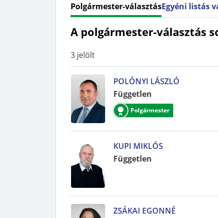
Polgármester-választás
Egyéni listás 
A polgármester-választás s
3
jelölt
POLÓNYI LÁSZLÓ
Független
Polgármester
KUPI MIKLÓS
Független
ZSÁKAI EGONNÉ