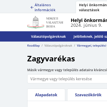
Általános
Helyi önkormán
információk
választások
Helyi önkormán
2024. június 9.
Választópolgároknak
Jelölteknek, jelölő 
Kezdőlap
Választópolgároknak
Vármegyei, települési
Zagyvarékas
Másik vármegye vagy település adataira kíváncsi
Alapadatok
Szavazókörök