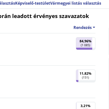
választás
Képviselő-testület
Vármegyei listás választás
orán leadott érvényes szavazatok
Rendezés
84,96%
(
1 085
)
11,82%
(
151
)
3,21%