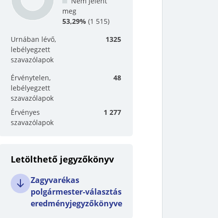
Nem jelent
meg
53,29%
(
1 515
)
Urnában lévő,
1325
lebélyegzett
szavazólapok
Érvénytelen,
48
lebélyegzett
szavazólapok
Érvényes
1 277
szavazólapok
Letölthető jegyzőkönyv
Zagyvarékas
polgármester-választás
eredményjegyzőkönyve