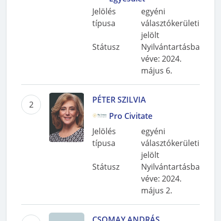
Jelölés
egyéni
típusa
választókerületi
jelölt
Státusz
Nyilvántartásba
véve
:
2024.
május 6.
PÉTER SZILVIA
2
Pro Civitate
Jelölés
egyéni
típusa
választókerületi
jelölt
Státusz
Nyilvántartásba
véve
:
2024.
május 2.
CSOMAY ANDRÁS