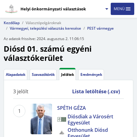
Helyi önkormányzati választások
MENÜ
Kezdőlap
Választópolgároknak
Vármegyei, települési választás keresése
PEST vármegye
Az adatok frissítve:
2024. augusztus 2. 11:06:15
Diósd 01. számú egyéni
választókerület
Alapadatok
Szavazókörök
Jelöltek
Eredmények
3
jelölt
Lista letöltése (.csv)
SPÉTH GÉZA
1
Diósdiak a Városért
Egyesület
Otthonunk Diósd
Egyesület