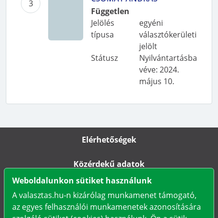
3
Független
Jelölés
egyéni
típusa
választókerületi
jelölt
Státusz
Nyilvántartásba
véve
:
2024.
május 10.
Elérhetőségek
Közérdekű adatok
Weboldalunkon sütiket használunk
Impresszum
A valasztas.hu-n kizárólag munkamenet támogató,
az egyes felhasználói munkamenetek azonosítására
Karrier