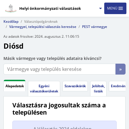
Helyi önkormányzati választások
MENÜ
Kezdőlap
Választópolgároknak
Vármegyei, települési választás keresése
PEST vármegye
Az adatok frissítve:
2024. augusztus 2. 11:06:15
Diósd
Másik vármegye vagy település adataira kíváncsi?
»
Alapadatok
Egyéni
Szavazókörök
Jelöltek,
Eredménye
választókerületek
listák
Választásra jogosultak száma a
településen
A Választás 2024 oldalakon