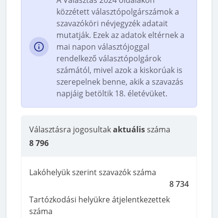
közzétett választópolgárszámok a
szavazóköri névjegyzék adatait
mutatják. Ezek az adatok eltérnek a
mai napon választójoggal
rendelkező választópolgárok
számától, mivel azok a kiskorúak is
szerepelnek benne, akik a szavazás
napjáig betöltik 18. életévüket.
Választásra jogosultak
aktuális
száma
8 796
Lakóhelyük szerint szavazók száma
8 734
Tartózkodási helyükre átjelentkezettek
száma