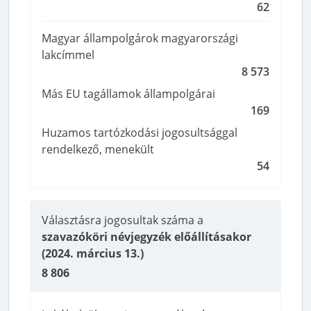
62
Magyar állampolgárok magyarországi
lakcímmel
8 573
Más EU tagállamok állampolgárai
169
Huzamos tartózkodási jogosultsággal
rendelkező, menekült
54
Választásra jogosultak száma a
szavazóköri névjegyzék előállításakor
(2024. március 13.)
8 806