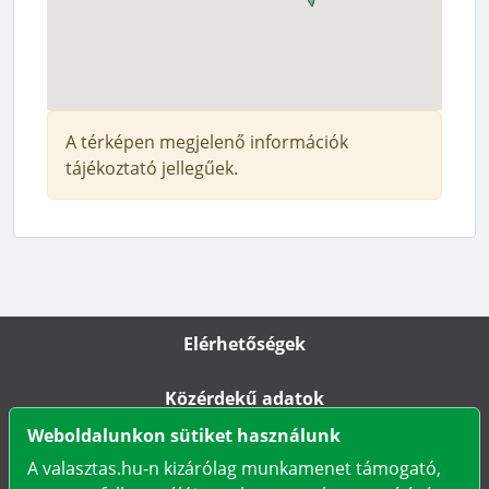
A térképen megjelenő információk
tájékoztató jellegűek.
Elérhetőségek
Közérdekű adatok
Weboldalunkon sütiket használunk
Impresszum
A valasztas.hu-n kizárólag munkamenet támogató,