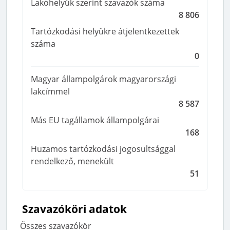
Lakóhelyük szerint szavazók száma
8 806
Tartózkodási helyükre átjelentkezettek
száma
0
Magyar állampolgárok magyarországi
lakcímmel
8 587
Más EU tagállamok állampolgárai
168
Huzamos tartózkodási jogosultsággal
rendelkező, menekült
51
Szavazóköri adatok
Összes szavazókör