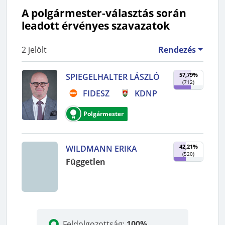
A polgármester-választás során
leadott érvényes szavazatok
2
jelölt
Rendezés
57,79%
SPIEGELHALTER LÁSZLÓ
(
712
)
FIDESZ
KDNP
Polgármester
42,21%
WILDMANN ERIKA
(
520
)
Független
Feldolgozottság
:
100%