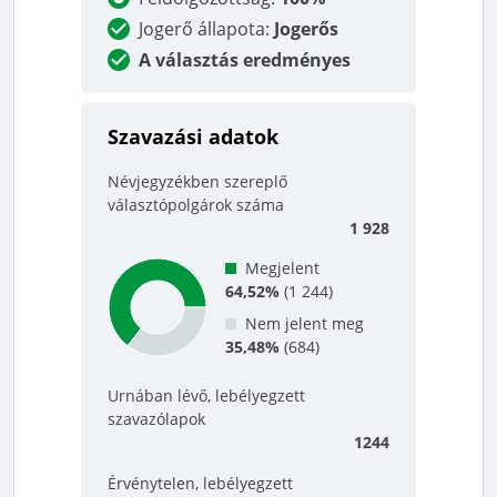
Jogerő állapota
:
Jogerős
A választás eredményes
Szavazási adatok
Névjegyzékben szereplő
választópolgárok száma
1 928
Megjelent
64,52%
(
1 244
)
Nem jelent meg
35,48%
(
684
)
Urnában lévő, lebélyegzett
szavazólapok
1244
Érvénytelen, lebélyegzett