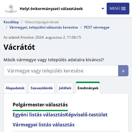
Helyi önkormányzati választások
MENÜ
Kezdőlap
Választópolgároknak
Vármegyei, települési választás keresése
PEST vármegye
Az adatok frissítve:
2024. augusztus 2. 11:06:15
Vácrátót
Másik vármegye vagy település adataira kíváncsi?
»
Alapadatok
Szavazókörök
Jelöltek
Eredmények
Polgármester-választás
Egyéni listás választás
Képviselő-testület
Vármegyei listás választás