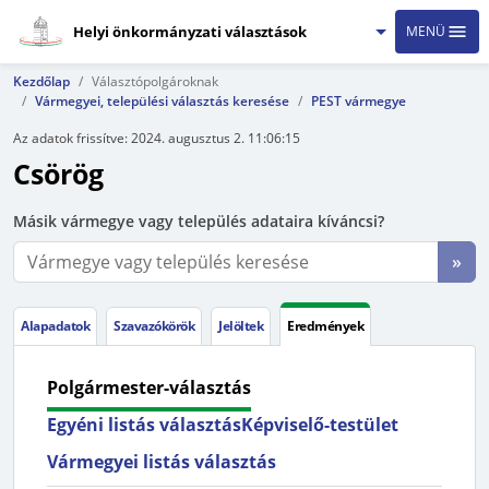
Helyi önkormányzati választások
MENÜ
Kezdőlap
Választópolgároknak
Vármegyei, települési választás keresése
PEST vármegye
Az adatok frissítve:
2024. augusztus 2. 11:06:15
Csörög
Másik vármegye vagy település adataira kíváncsi?
»
Alapadatok
Szavazókörök
Jelöltek
Eredmények
Polgármester-választás
Egyéni listás választás
Képviselő-testület
Vármegyei listás választás