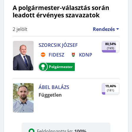
A polgármester-választás során
leadott érvényes szavazatok
2
jelölt
Rendezés
80,54%
SZORCSIK JÓZSEF
(
749
)
FIDESZ
KDNP
Polgármester
19,46%
ÁBEL BALÁZS
(
181
)
Független
Feldolgozottság
:
100%