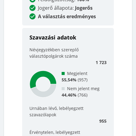
Jogerő állapota
:
Jogerős
A választás eredményes
Szavazási adatok
Névjegyzékben szereplő
választópolgárok száma
1 723
Megjelent
55,54%
(
957
)
Nem jelent meg
44,46%
(
766
)
Urnában lévő, lebélyegzett
szavazólapok
955
Érvénytelen, lebélyegzett