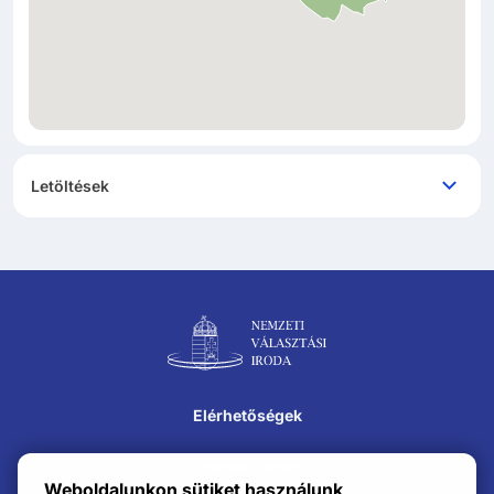
Letöltések
Lábléc navigáció
Elérhetőségek
Közérdekű adatok
Weboldalunkon sütiket használunk