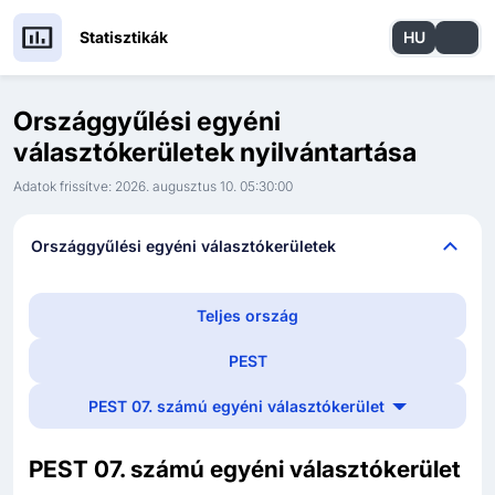
Statisztikák
HU
EN
Országgyűlési egyéni
választókerületek nyilvántartása
Adatok frissítve:
2026. augusztus 10. 05:30:00
Országgyűlési egyéni választókerületek
Teljes ország
PEST
PEST 07. számú egyéni választókerület
Országgyűlési egyéni választókerület
PEST 07. számú egyéni választókerület