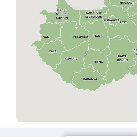
NÓGRÁD
GYŐR
-
KOMÁROM
-
MOSON
-
ESZTERGOM
SOPRON
BUDAPEST
PEST
FEJÉR
VESZPRÉM
VAS
C
ZALA
BÁCS
-
SOMOGY
KISKUN
TOLNA
BARANYA