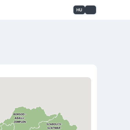
HU
EN
BORSOD
-
ABAÚJ
-
ZEMPLÉN
SZABOLCS
-
SZATMÁR
-