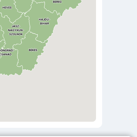
BEREG
HEVES
HAJDÚ
-
BIHAR
JÁSZ
-
NAGYKUN
-
SZOLNOK
BÉKÉS
SONGRÁD
-
CSANÁD