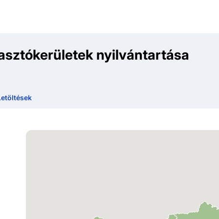
asztókerületek nyilvántartása
Letöltések